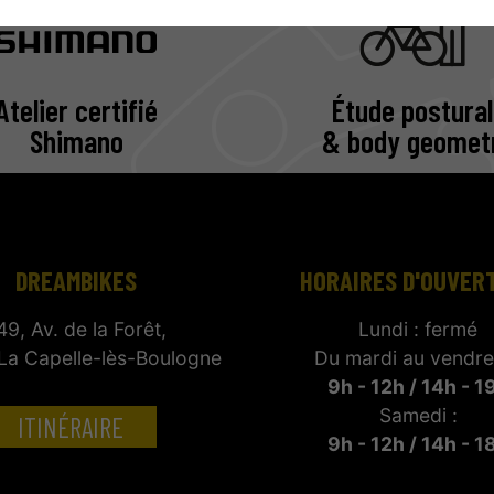
Atelier certifié
Étude postural
Shimano
& body geomet
DREAMBIKES
HORAIRES D'OUVER
49, Av. de la Forêt,
Lundi : fermé
La Capelle-lès-Boulogne
Du mardi au vendred
9h - 12h / 14h - 1
Samedi :
ITINÉRAIRE
9h - 12h / 14h - 1