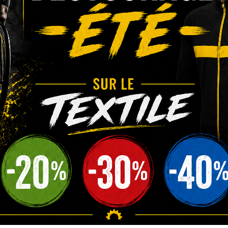
lized Sirrus X 2.0 Étape 2027
il
Les + Dreambikes