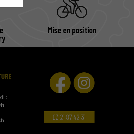
e
Mise en position
ry
TURE
i :
9h
03 21 87 42 31
8h